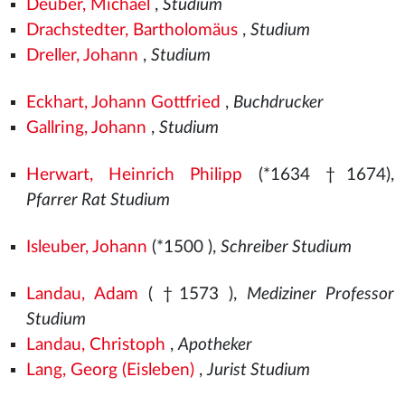
Deuber, Michael
,
Studium
Drachstedter, Bartholomäus
,
Studium
Dreller, Johann
,
Studium
Eckhart, Johann Gottfried
,
Buchdrucker
Gallring, Johann
,
Studium
Herwart, Heinrich Philipp
(*1634 †1674),
Pfarrer Rat Studium
Isleuber, Johann
(*1500
),
Schreiber Studium
Landau, Adam
( †1573
),
Mediziner Professor
Studium
Landau, Christoph
,
Apotheker
Lang, Georg (Eisleben)
,
Jurist Studium