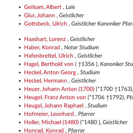
Geilsam, Albert
,
Laie
Glur, Johann
,
Geistlicher
Gottsbeck, Ulrich
,
Geistlicher Kanoniker Pfar
Haashart, Lorenz
,
Geistlicher
Haber, Konrad
,
Notar Studium
Hafenbrettel, Ulrich
,
Geistlicher
Hagel, Berthold von
( †1356
),
Kanoniker St
Heckel, Anton Georg
,
Studium
Heckel, Hermann
,
Geistlicher
Heuer, Johann Anton (1700)
(*1700 †1763)
Heugel, Franz Anton von
(*1706 †1792),
Pf
Heugel, Johann Raphael
,
Studium
Hofmeier, Leonhard
,
Pfarrer
Holler, Michael (1480)
(*1480
),
Geistlicher
Honrad, Konrad
,
Pfarrer