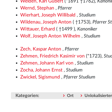
Welden, Karl Gubert
(*1691 †1762),
Kanoni
Wernd, Stephan
,
Pfarrer
Wierhart, Joseph Willibald
,
Studium
Wildenau, Joseph Anton
( †1753),
Pfarrer S
Wittauer, Erhard
( †1499
),
Kanoniker
Wolf, Joseph Anton Wilhelm
,
Studium
Zech, Kaspar Anton
,
Pfarrer
Zehmen, Friedrich Kasimir von
(*1723),
Stu
Zehmen, Johann Karl von
,
Studium
Zocha, Johann Ernst
,
Studium
Zwickel, Sigismund
,
Pfarrer Studium
Kategorien
:
Ort
Unlokalisiert