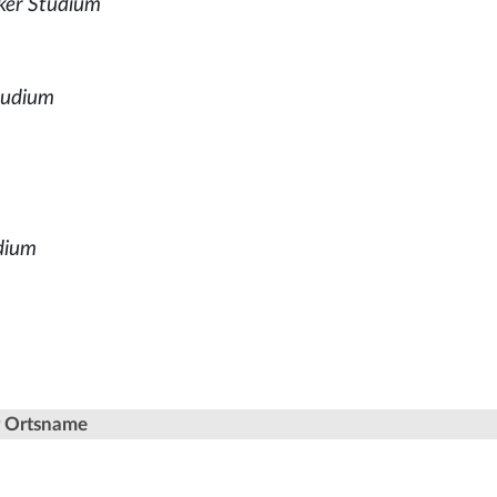
ker Studium
tudium
dium
er Ortsname