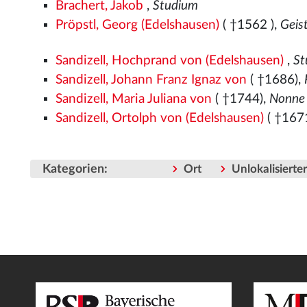
Brachert, Jakob
,
Studium
Pröpstl, Georg (Edelshausen)
( †1562
),
Geis
Sandizell, Hochprand von (Edelshausen)
,
St
Sandizell, Johann Franz Ignaz von
( †1686),
Sandizell, Maria Juliana von
( †1744),
Nonne 
Sandizell, Ortolph von (Edelshausen)
( †167
Kategorien
:
Ort
Unlokalisiert