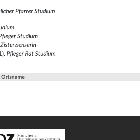
tlicher Pfarrer Studium
udium
Pfleger Studium
Zisterzienserin
1),
Pfleger Rat Studium
er Ortsname