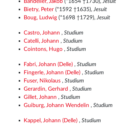
Bandelier, Jakob
(*1654 †1730),
Jesuit
Bietry, Peter
(*1592 †1635),
Jesuit
Boug, Ludwig
(*1698 †1729),
Jesuit
Castro, Johann
,
Studium
Catelli, Johann
,
Studium
Cointons, Hugo
,
Studium
Fabri, Johann (Delle)
,
Studium
Fingerle, Johann (Delle)
,
Studium
Fuser, Nikolaus
,
Studium
Gerardin, Gerhard
,
Studium
Gillet, Johann
,
Studium
Guiburg, Johann Wendelin
,
Studium
Kappel, Johann (Delle)
,
Studium