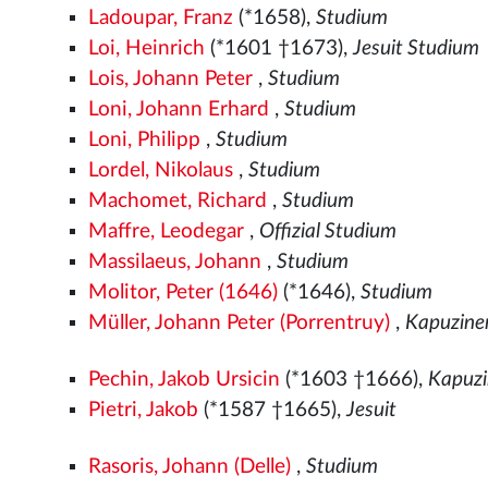
Ladoupar, Franz
(*1658),
Studium
Loi, Heinrich
(*1601 †1673),
Jesuit Studium
Lois, Johann Peter
,
Studium
Loni, Johann Erhard
,
Studium
Loni, Philipp
,
Studium
Lordel, Nikolaus
,
Studium
Machomet, Richard
,
Studium
Maffre, Leodegar
,
Offizial Studium
Massilaeus, Johann
,
Studium
Molitor, Peter (1646)
(*1646),
Studium
Müller, Johann Peter (Porrentruy)
,
Kapuzine
Pechin, Jakob Ursicin
(*1603 †1666),
Kapuz
Pietri, Jakob
(*1587 †1665),
Jesuit
Rasoris, Johann (Delle)
,
Studium