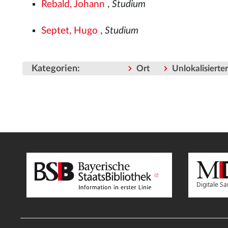
Rebald, Johann
,
Studium
Septet, Hugo
,
Studium
Kategorien
:
Ort
Unlokalisiert
Digitale 