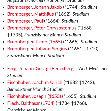
Augustinerchorherr Kanoniker Studium
Bromberger, Johann Jakob
(*1744),
Studium
Bromberger, Matthäus
(*1662),
Studium
Bromberger, Paul
(*1664),
Studium
Bromberger, Peter Chrysostomus
(*1668
†1735),
Franziskaner Mönch Studium
Brunnberger, Jakob (1665)
(*1665),
Studium
Brunnberger, Johann Sergius
(*1651 †1710),
Franziskaner Mönch Studium
Ferg, Johann Georg (Beuerberg)
,
Arzt Mediziner
Studium
Fischhaber, Joachim Ulrich
(*1682 †1742),
Benediktiner Mönch Studium
Fischhaber, Joseph (1655)
(*1655),
Studium
Frech, Balthasar (1734)
(*1734 †1768),
Franziskaner Mönch