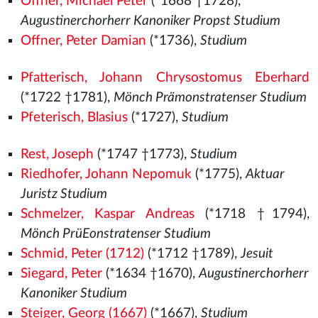
Offner, Michael Peter
(*1668 †1728),
Augustinerchorherr Kanoniker Propst Studium
Offner, Peter Damian
(*1736),
Studium
Pfatterisch, Johann Chrysostomus Eberhard
(*1722 †1781),
Mönch Prämonstratenser Studium
Pfeterisch, Blasius
(*1727),
Studium
Rest, Joseph
(*1747 †1773),
Studium
Riedhofer, Johann Nepomuk
(*1775),
Aktuar
Juristz Studium
Schmelzer, Kaspar Andreas
(*1718 †1794),
Mönch PrüEonstratenser Studium
Schmid, Peter (1712)
(*1712 †1789),
Jesuit
Siegard, Peter
(*1634 †1670),
Augustinerchorherr
Kanoniker Studium
Steiger, Georg (1667)
(*1667),
Studium