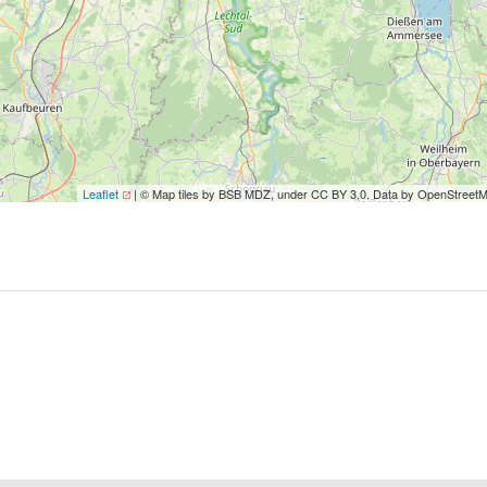
Leaflet
| © Map tiles by BSB MDZ, under CC BY 3.0. Data by OpenStreet