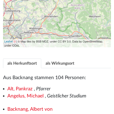
Leaflet
| © Map tiles by BSB MDZ, under CC BY 3.0. Data by OpenStreetMap,
under ODbL
als Herkunftsort
als Wirkungsort
Aus Backnang stammen 104 Personen:
Alt, Pankraz
,
Pfarrer
Angelus, Michael
,
Geistlicher Studium
Backnang, Albert von