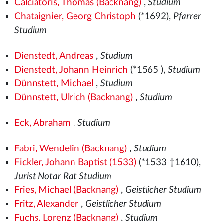
Calciatoris, Thomas (Backnang)
,
Studium
Chataignier, Georg Christoph
(*1692),
Pfarrer
Studium
Dienstedt, Andreas
,
Studium
Dienstedt, Johann Heinrich
(*1565
),
Studium
Dünnstett, Michael
,
Studium
Dünnstett, Ulrich (Backnang)
,
Studium
Eck, Abraham
,
Studium
Fabri, Wendelin (Backnang)
,
Studium
Fickler, Johann Baptist (1533)
(*1533
†1610),
Jurist Notar Rat Studium
Fries, Michael (Backnang)
,
Geistlicher Studium
Fritz, Alexander
,
Geistlicher Studium
Fuchs, Lorenz (Backnang)
,
Studium