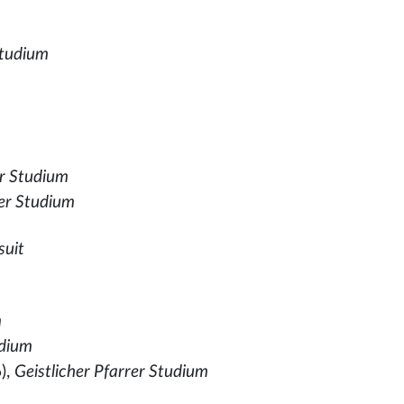
Studium
er Studium
er Studium
suit
m
dium
),
Geistlicher Pfarrer Studium