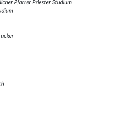
licher Pfarrer Priester Studium
tudium
m
rucker
ch