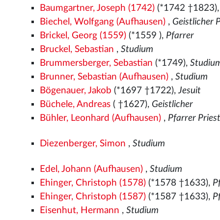
Baumgartner, Joseph (1742)
(*1742 †1823)
Biechel, Wolfgang (Aufhausen)
,
Geistlicher 
Brickel, Georg (1559)
(*1559
),
Pfarrer
Bruckel, Sebastian
,
Studium
Brummersberger, Sebastian
(*1749),
Studiu
Brunner, Sebastian (Aufhausen)
,
Studium
Bögenauer, Jakob
(*1697 †1722),
Jesuit
Büchele, Andreas
( †1627),
Geistlicher
Bühler, Leonhard (Aufhausen)
,
Pfarrer Pries
Diezenberger, Simon
,
Studium
Edel, Johann (Aufhausen)
,
Studium
Ehinger, Christoph (1578)
(*1578
†1633),
P
Ehinger, Christoph (1587)
(*1587 †1633),
P
Eisenhut, Hermann
,
Studium