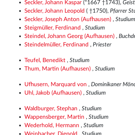
Seckler, Johann Kaspar
(*1667 †1743),
Geist
Seckler, Johann Leopold
( †1750),
Pfarrer S
Seckler, Joseph Anton (Aufhausen)
,
Studiu
Steigmüller, Ferdinand
,
Studium
Steindel, Johann Georg (Aufhausen)
,
Buchd
Steindelmüller, Ferdinand
,
Priester
Teufel, Benedikt
,
Studium
Thum, Martin (Aufhausen)
,
Studium
Ufhusern, Marquard von
,
Dominikaner Mön
Uhl, Jakob (Aufhausen)
,
Studium
Waldburger, Stephan
,
Studium
Wappensberger, Martin
,
Studium
Wederhold, Hermann
,
Studium
Weinbacher, Diepold
,
Studium