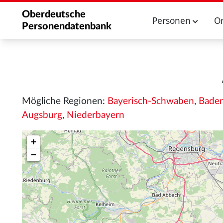
Oberdeutsche
Personen
O
Personendatenbank
Mögliche Regionen:
Bayerisch-Schwaben
,
Bade
Augsburg
,
Niederbayern
+
−