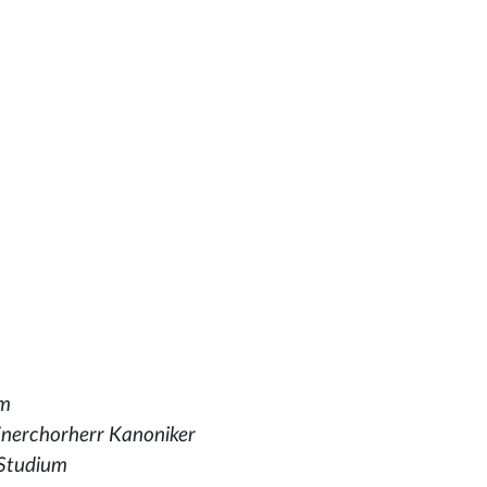
um
inerchorherr Kanoniker
 Studium