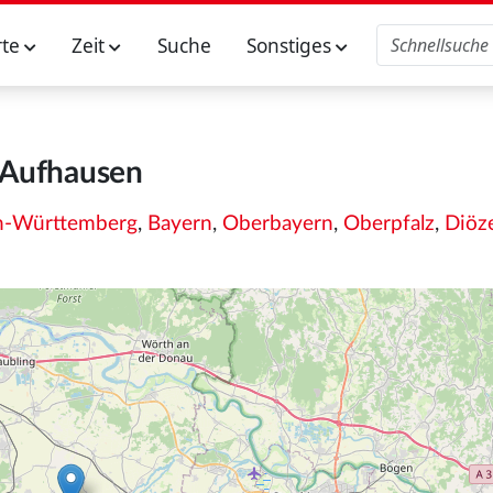
rte
Zeit
Suche
Sonstiges
Aufhausen
n-Württemberg
,
Bayern
,
Oberbayern
,
Oberpfalz
,
Diöz