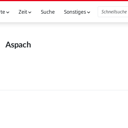
rte
Zeit
Suche
Sonstiges
Aspach
m