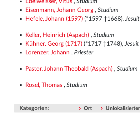
Edelweisser, Vitus
,
Studium
Eisenmann, Johann Georg
,
Studium
Hefele, Johann (1597)
(*1597 †1668),
Jesuit
Keller, Heinrich (Aspach)
,
Studium
Kühner, Georg (1717)
(*1717 †1748),
Jesuit
Lorenzer, Johann
,
Priester
Pastor, Johann Theobald (Aspach)
,
Studium
Rosel, Thomas
,
Studium
Kategorien
:
Ort
Unlokalisiert