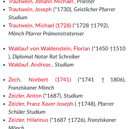
Trautwein, Johann Michael
,
Priester
Trautwein, Joseph
(*1730),
Geistlicher Pfarrer
Studium
Trautwein, Michael (1728)
(*1728 †1792),
Mönch Pfarrer Prämonstratenser
Waldauf von Waldenstein, Florian
(*1450
†1510
),
Diplomat Notar Rat Schreiber
Waldauf, Andreas
,
Studium
Zech, Norbert (1741)
(*1741 †1806),
Franziskaner Mönch
Zeizler, Anton
(*1687),
Studium
Zeizler, Franz Xaver Joseph
( †1748),
Pfarrer
Schüler Studium
Zeizler, Hilarinus
(*1687 †1726),
Franziskaner
Mönch