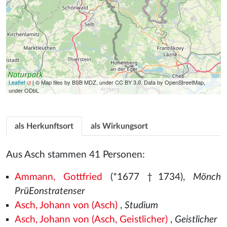
Leaflet
| © Map tiles by BSB MDZ, under CC BY 3.0. Data by OpenStreetMap,
under ODbL
als Herkunftsort
als Wirkungsort
Aus Asch stammen 41 Personen:
Ammann, Gottfried
(*1677 †1734),
Mönch
PrüEonstratenser
Asch, Johann von (Asch)
,
Studium
Asch, Johann von (Asch, Geistlicher)
,
Geistlicher