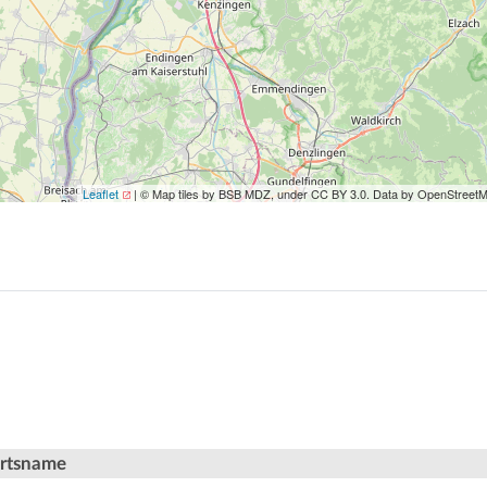
Leaflet
| © Map tiles by BSB MDZ, under CC BY 3.0. Data by OpenStreet
Ortsname