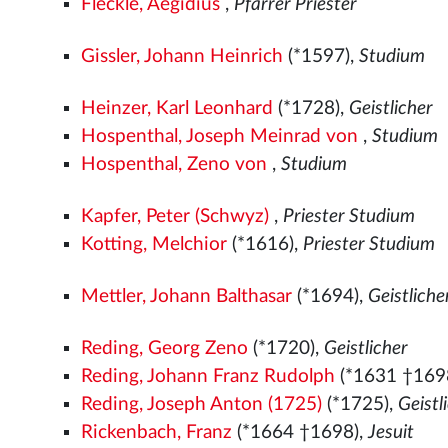
Fleckle, Aegidius
,
Pfarrer Priester
Gissler, Johann Heinrich
(*1597),
Studium
Heinzer, Karl Leonhard
(*1728),
Geistlicher
Hospenthal, Joseph Meinrad von
,
Studium
Hospenthal, Zeno von
,
Studium
Kapfer, Peter (Schwyz)
,
Priester Studium
Kotting, Melchior
(*1616),
Priester Studium
Mettler, Johann Balthasar
(*1694),
Geistliche
Reding, Georg Zeno
(*1720),
Geistlicher
Reding, Johann Franz Rudolph
(*1631 †169
Reding, Joseph Anton (1725)
(*1725),
Geistl
Rickenbach, Franz
(*1664 †1698),
Jesuit