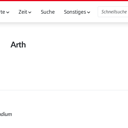
rte
Zeit
Suche
Sonstiges
Arth
tudium