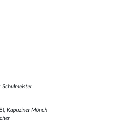
r Schulmeister
8),
Kapuziner Mönch
icher