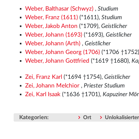
Weber, Balthasar (Schwyz)
,
Studium
Weber, Franz (1611)
(*1611),
Studium
Weber, Jakob Anton
(*1709),
Geistlicher
Weber, Johann (1693)
(*1693),
Geistlicher
Weber, Johann (Arth)
,
Geistlicher
Weber, Johann Georg (1706)
(*1706 †1752
Weber, Johann Gottfried
(*1619 †1680),
Ka
Zei, Franz Karl
(*1694 †1754),
Geistlicher
Zei, Johann Melchior
,
Priester Studium
Zei, Karl Isaak
(*1636 †1701),
Kapuziner Mö
Kategorien
:
Ort
Unlokalisiert