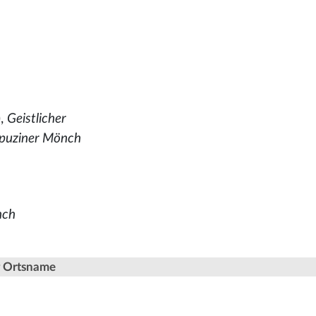
),
Geistlicher
puziner Mönch
nch
er Ortsname