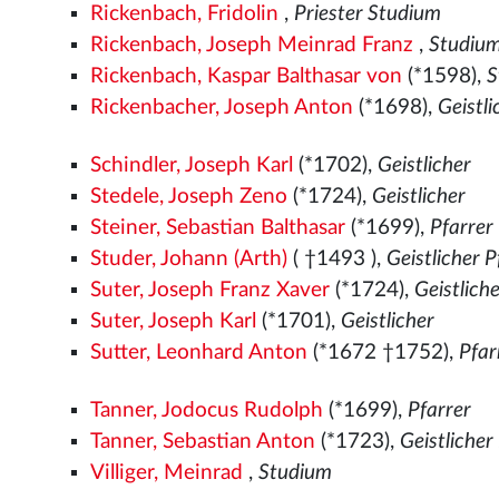
Rickenbach, Fridolin
,
Priester Studium
Rickenbach, Joseph Meinrad Franz
,
Studiu
Rickenbach, Kaspar Balthasar von
(*1598),
S
Rickenbacher, Joseph Anton
(*1698),
Geistli
Schindler, Joseph Karl
(*1702),
Geistlicher
Stedele, Joseph Zeno
(*1724),
Geistlicher
Steiner, Sebastian Balthasar
(*1699),
Pfarrer
Studer, Johann (Arth)
( †1493
),
Geistlicher 
Suter, Joseph Franz Xaver
(*1724),
Geistlich
Suter, Joseph Karl
(*1701),
Geistlicher
Sutter, Leonhard Anton
(*1672 †1752),
Pfar
Tanner, Jodocus Rudolph
(*1699),
Pfarrer
Tanner, Sebastian Anton
(*1723),
Geistlicher
Villiger, Meinrad
,
Studium