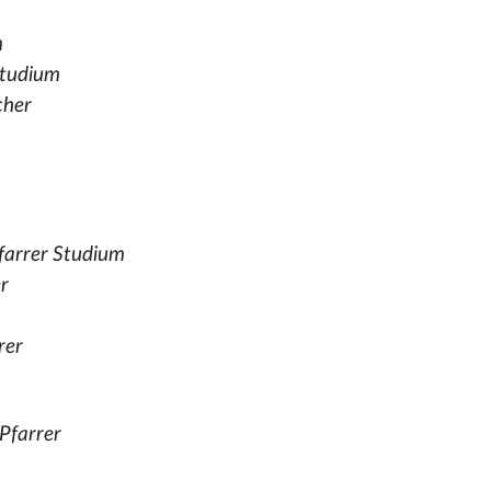
m
tudium
cher
Pfarrer Studium
er
rer
 Pfarrer