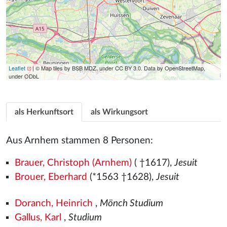
Leaflet
| © Map tiles by BSB MDZ, under CC BY 3.0. Data by OpenStreetMap,
under ODbL
als Herkunftsort
als Wirkungsort
Aus Arnhem stammen 8 Personen:
Brauer, Christoph (Arnhem)
( †1617),
Jesuit
Brouer, Eberhard
(*1563
†1628),
Jesuit
Doranch, Heinrich
,
Mönch Studium
Gallus, Karl
,
Studium