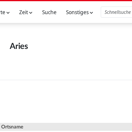
rte
Zeit
Suche
Sonstiges
Aries
er Ortsname