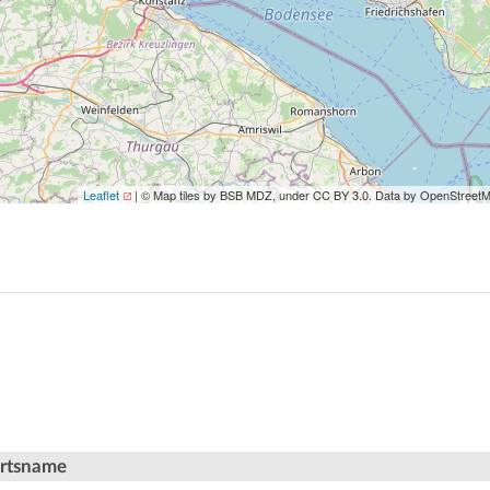
Leaflet
| © Map tiles by BSB MDZ, under CC BY 3.0. Data by OpenStreet
Ortsname