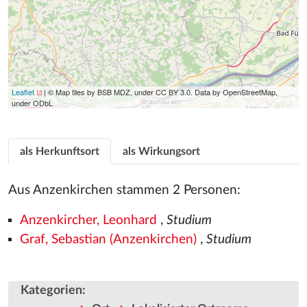
Leaflet
| © Map tiles by BSB MDZ, under CC BY 3.0. Data by OpenStreetMap,
under ODbL
als Herkunftsort
als Wirkungsort
Aus Anzenkirchen stammen 2 Personen:
Anzenkircher, Leonhard
,
Studium
Graf, Sebastian (Anzenkirchen)
,
Studium
Kategorien
: