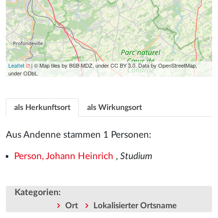
Leaflet
| © Map tiles by BSB MDZ, under CC BY 3.0. Data by OpenStreetMap,
under ODbL
als Herkunftsort
als Wirkungsort
Aus Andenne stammen 1 Personen:
Person, Johann Heinrich
,
Studium
Kategorien
:
Ort
Lokalisierter Ortsname