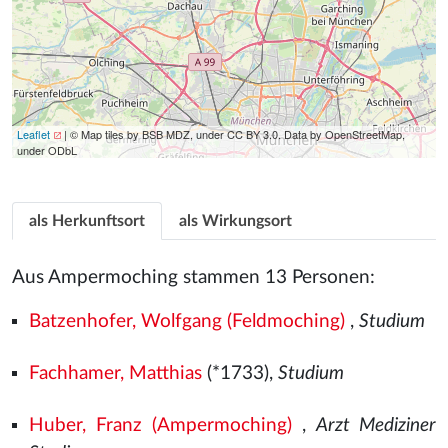
Leaflet
| © Map tiles by BSB MDZ, under CC BY 3.0. Data by OpenStreetMap,
under ODbL
als Herkunftsort
als Wirkungsort
Aus Ampermoching stammen 13 Personen:
Batzenhofer, Wolfgang (Feldmoching)
,
Studium
Fachhamer, Matthias
(*1733),
Studium
Huber, Franz (Ampermoching)
,
Arzt Mediziner