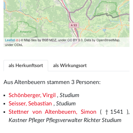
Leaflet
| © Map tiles by BSB MDZ, under CC BY 3.0. Data by OpenStreetMap,
under ODbL
als Herkunftsort
als Wirkungsort
Aus Altenbeuern stammen 3 Personen:
Schönberger, Virgil
,
Studium
Seisser, Sebastian
,
Studium
Stettner von Altenbeuern, Simon
( †1541
),
Kastner Pfleger Pflegsverwalter Richter Studium