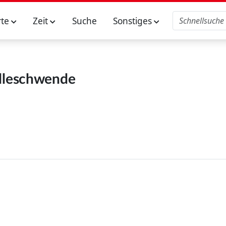
rte
Zeit
Suche
Sonstiges
lleschwende