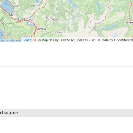
Leaflet
| © Map tiles by BSB MDZ, under CC BY 3.0. Data by OpenStreet
Ortsname