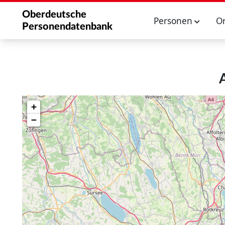
Oberdeutsche
Personen
O
Personendatenbank
+
−