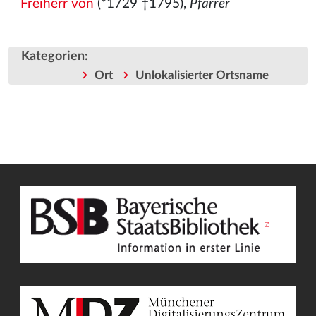
Freiherr von
(*1729 †1795),
Pfarrer
Kategorien
:
Ort
Unlokalisierter Ortsname