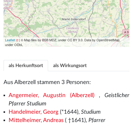
Leaflet
| © Map tiles by BSB MDZ, under CC BY 3.0. Data by OpenStreetMap,
under ODbL
als Herkunftsort
als Wirkungsort
Aus Alberzell stammen 3 Personen:
Angermeier, Augustin (Alberzell)
,
Geistlicher
Pfarrer Studium
Handelmeier, Georg
(*1644),
Studium
Mittelheimer, Andreas
( †1641),
Pfarrer