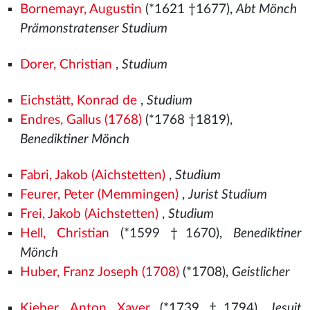
Bornemayr, Augustin
(*1621 †1677),
Abt Mönch
Prämonstratenser Studium
Dorer, Christian
,
Studium
Eichstätt, Konrad de
,
Studium
Endres, Gallus (1768)
(*1768 †1819),
Benediktiner Mönch
Fabri, Jakob (Aichstetten)
,
Studium
Feurer, Peter (Memmingen)
,
Jurist Studium
Frei, Jakob (Aichstetten)
,
Studium
Hell, Christian
(*1599 †1670),
Benediktiner
Mönch
Huber, Franz Joseph (1708)
(*1708),
Geistlicher
Kieber, Anton Xaver
(*1739 †1794),
Jesuit