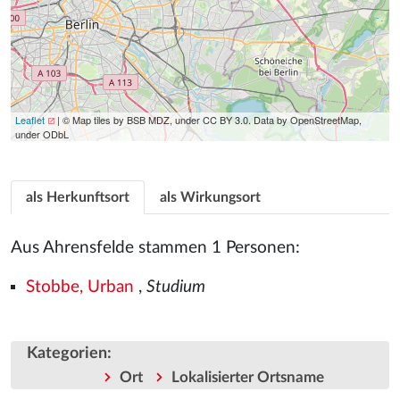
Leaflet
| © Map tiles by BSB MDZ, under CC BY 3.0. Data by OpenStreetMap,
under ODbL
als Herkunftsort
als Wirkungsort
Aus Ahrensfelde stammen 1 Personen:
Stobbe, Urban
,
Studium
Kategorien
:
Ort
Lokalisierter Ortsname