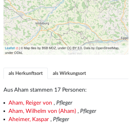
Leaflet
| © Map tiles by BSB MDZ, under CC BY 3.0. Data by OpenStreetMap,
under ODbL
als Herkunftsort
als Wirkungsort
Aus Aham stammen 17 Personen:
Aham, Reiger von
,
Pfleger
Aham, Wilhelm von (Aham)
,
Pfleger
Aheimer, Kaspar
,
Pfleger