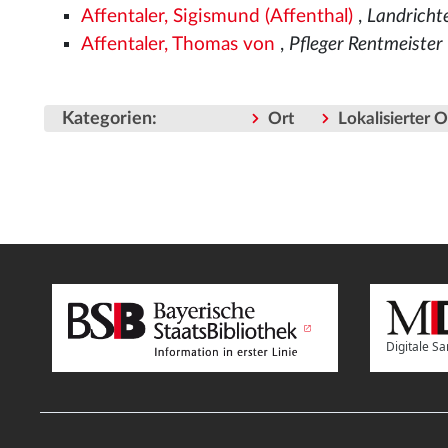
Affentaler, Sigismund (Affenthal)
,
Landrichte
Affentaler, Thomas von
,
Pfleger Rentmeister
Kategorien
:
Ort
Lokalisierter 
Digitale 