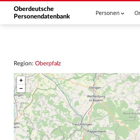
Oberdeutsche
Personen
O
Personendatenbank
Region:
Oberpfalz
+
−