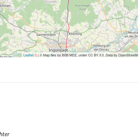
Leaflet
| © Map tiles by BSB MDZ, under CC BY 3.0. Data by OpenStreet
hter