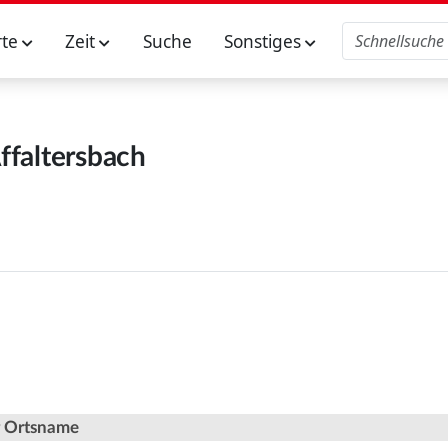
rte
Zeit
Suche
Sonstiges
ffaltersbach
er Ortsname