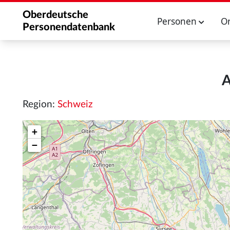
Oberdeutsche
Personen
O
Personendatenbank
A
Region:
Schweiz
+
−