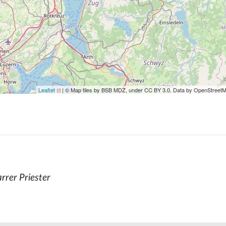
Leaflet
| © Map tiles by BSB MDZ, under CC BY 3.0. Data by OpenStreet
arrer Priester