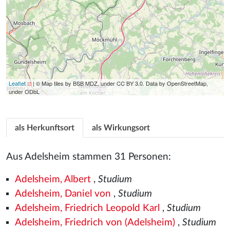
Leaflet
| © Map tiles by BSB MDZ, under CC BY 3.0. Data by OpenStreetMap,
under ODbL
als Herkunftsort
als Wirkungsort
Aus Adelsheim stammen 31 Personen:
Adelsheim, Albert
,
Studium
Adelsheim, Daniel von
,
Studium
Adelsheim, Friedrich Leopold Karl
,
Studium
Adelsheim, Friedrich von (Adelsheim)
,
Studium