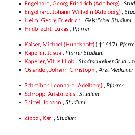
Engelhard, Georg Friedrich (Adelberg)
,
Stu
Engelhard, Johann Wilhelm (Adelberg)
,
Stu
Heim, Georg Friedrich
,
Geistlicher Studium
Hildbrecht, Lukas
,
Pfarrer
Kaiser, Michael (Hundsholz)
( †1617),
Pfarr
Kapeller, Josua
,
Pfarrer Studium
Kapeller, Vitus Hiob
,
Stadtschreiber Studiu
Osiander, Johann Christoph
,
Arzt Mediziner
Schreiber, Leonhard (Adelberg)
,
Pfarrer
Schropp, Aristoteles
,
Studium
Spittel, Johann
,
Studium
Ziepel, Karl
,
Studium