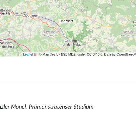
Leaflet
| © Map tiles by BSB MDZ, under CC BY 3.0. Data by OpenStreet
nzler Mönch Prämonstratenser Studium