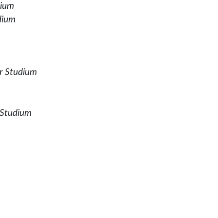
dium
dium
er Studium
m
 Studium