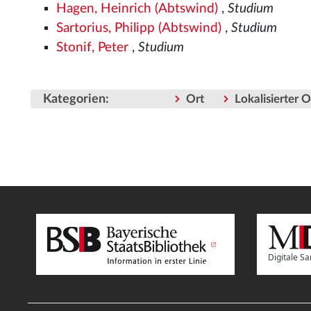
Hagen, Heinrich (Abtswind)
,
Studium
Sartorius, Philipp (Abtswind)
,
Studium
Stonif, Peter
,
Studium
Kategorien
:
Ort
Lokalisierter 
Digitale 