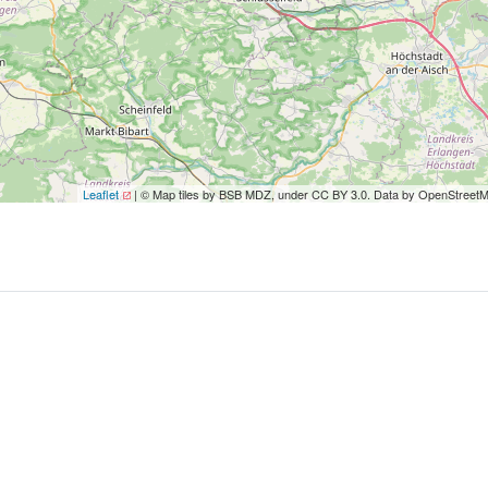
Leaflet
| © Map tiles by BSB MDZ, under CC BY 3.0. Data by OpenStreet