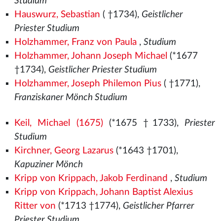
Studium
Hauswurz, Sebastian
( †1734),
Geistlicher
Priester Studium
Holzhammer, Franz von Paula
,
Studium
Holzhammer, Johann Joseph Michael
(*1677
†1734),
Geistlicher Priester Studium
Holzhammer, Joseph Philemon Pius
( †1771),
Franziskaner Mönch Studium
Keil, Michael (1675)
(*1675 †1733),
Priester
Studium
Kirchner, Georg Lazarus
(*1643 †1701),
Kapuziner Mönch
Kripp von Krippach, Jakob Ferdinand
,
Studium
Kripp von Krippach, Johann Baptist Alexius
Ritter von
(*1713 †1774),
Geistlicher Pfarrer
Priester Studium