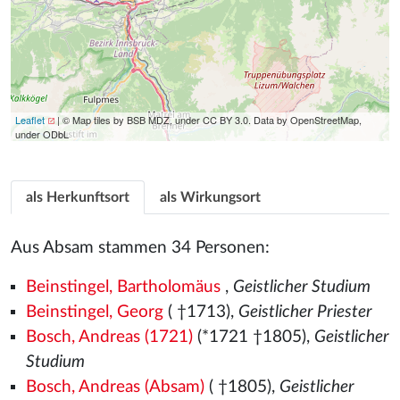
Leaflet
| © Map tiles by BSB MDZ, under CC BY 3.0. Data by OpenStreetMap,
under ODbL
als Herkunftsort
als Wirkungsort
Aus Absam stammen 34 Personen:
Beinstingel, Bartholomäus
,
Geistlicher Studium
Beinstingel, Georg
( †1713),
Geistlicher Priester
Bosch, Andreas (1721)
(*1721 †1805),
Geistlicher
Studium
Bosch, Andreas (Absam)
( †1805),
Geistlicher