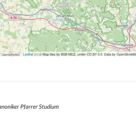
Leaflet
| © Map tiles by BSB MDZ, under CC BY 3.0. Data by OpenStreet
anoniker Pfarrer Studium