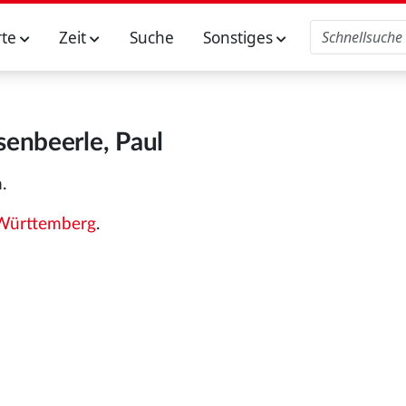
rte
Zeit
Suche
Sonstiges
enbeerle, Paul
.
Württemberg
.