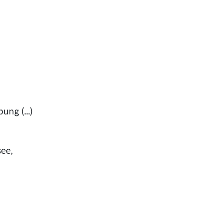
ung (...)
see,