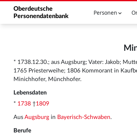
Oberdeutsche
Personen
O
Personendatenbank
Min
* 1738.12.30.; aus Augsburg; Vater: Jakob; Mutte
1765 Priesterweihe; 1806 Kommorant in Kaufbe
Minichhofer, Münchhofer.
Lebensdaten
*
1738
†
1809
Aus
Augsburg
in
Bayerisch-Schwaben
.
Berufe