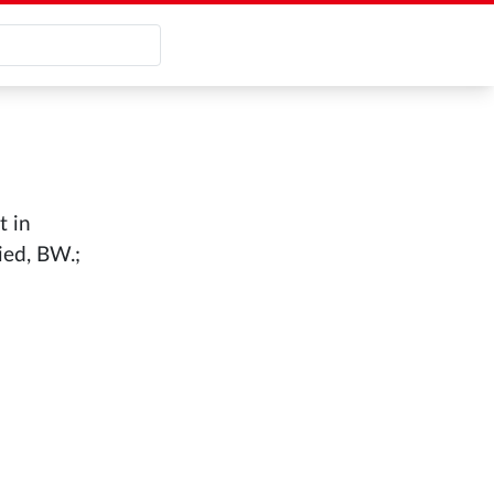
t in
ied, BW.;