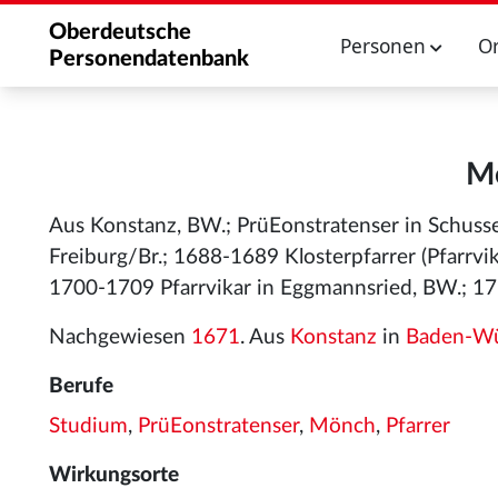
Oberdeutsche
Personen
O
Personendatenbank
Me
Aus Konstanz, BW.; PrüEonstratenser in Schuss
Freiburg/Br.; 1688-1689 Klosterpfarrer (Pfarrvi
1700-1709 Pfarrvikar in Eggmannsried, BW.; 17
Nachgewiesen
1671
. Aus
Konstanz
in
Baden-Wü
Berufe
Studium
,
PrüEonstratenser
,
Mönch
,
Pfarrer
Wirkungsorte