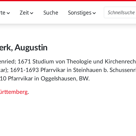
rte
Zeit
Suche
Sonstiges
rk, Augustin
enried; 1671 Studium von Theologie und Kirchenrech
kar); 1691-1693 Pfarrvikar in Steinhauen b. Schussenr
10 Pfarrvikar in Oggelshausen, BW.
rttemberg
.