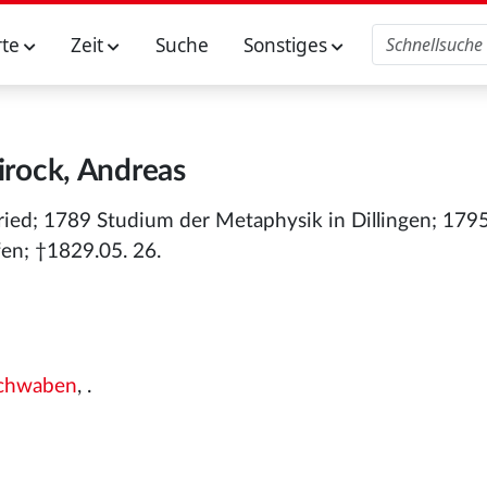
rte
Zeit
Suche
Sonstiges
rock, Andreas
ried; 1789 Studium der Metaphysik in Dillingen; 1795
fen; †1829.05. 26.
Schwaben
, .