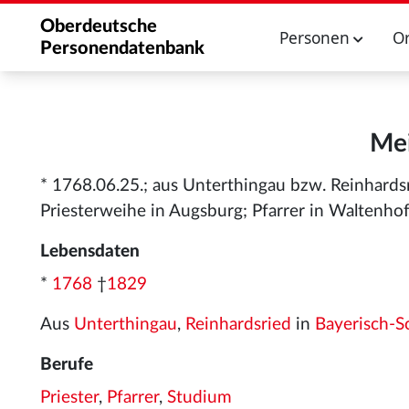
Oberdeutsche
Personen
O
Personendatenbank
Mei
* 1768.06.25.; aus Unterthingau bzw. Reinhards
Priesterweihe in Augsburg; Pfarrer in Waltenho
Lebensdaten
*
1768
†
1829
Aus
Unterthingau
,
Reinhardsried
in
Bayerisch-
Berufe
Priester
,
Pfarrer
,
Studium