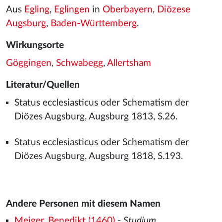
Aus
Egling
,
Eglingen
in
Oberbayern
,
Diözese
Augsburg
,
Baden-Württemberg
.
Wirkungsorte
Göggingen
,
Schwabegg
,
Allertsham
Literatur/Quellen
Status ecclesiasticus oder Schematism der
Diözes Augsburg, Augsburg 1813, S.26.
Status ecclesiasticus oder Schematism der
Diözes Augsburg, Augsburg 1818, S.193.
Andere Personen mit diesem Namen
Meiger, Benedikt (1460)
-
Studium