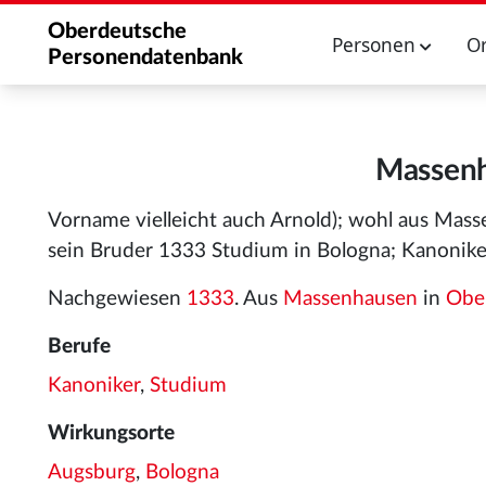
Oberdeutsche
Personen
O
Personendatenbank
Massenh
Vorname vielleicht auch Arnold); wohl aus Masse
sein Bruder 1333 Studium in Bologna; Kanonik
Nachgewiesen
1333
. Aus
Massenhausen
in
Obe
Berufe
Kanoniker
,
Studium
Wirkungsorte
Augsburg
,
Bologna