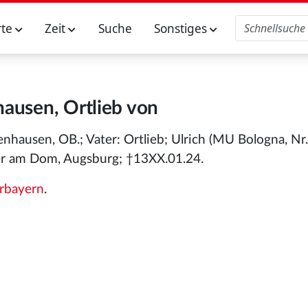
rte
Zeit
Suche
Sonstiges
ausen, Ortlieb von
nhausen, OB.; Vater: Ortlieb; Ulrich (MU Bologna, Nr.
er am Dom, Augsburg; †13XX.01.24.
rbayern
.