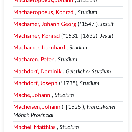
Machaeropoeus, Johann
,
Studium
Machaeropoeus, Konrad
,
Studium
Machamer, Johann Georg
(*1547
),
Jesuit
Machamer, Konrad
(*1531
†1632),
Jesuit
Machamer, Leonhard
,
Studium
Macharen, Peter
,
Studium
Machdorf, Dominik
,
Geistlicher Studium
Machdorf, Joseph
(*1735),
Studium
Mache, Johann
,
Studium
Macheisen, Johann
( †1525
),
Franziskaner
Mönch Provinzial
Machel, Matthias
,
Studium