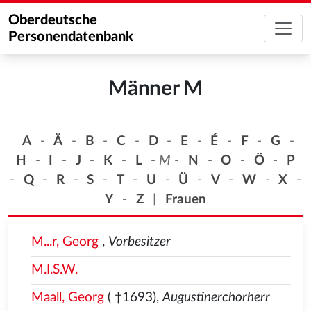
Oberdeutsche
Personendatenbank
Männer M
A
-
Ä
-
B
-
C
-
D
-
E
-
É
-
F
-
G
-
H
-
I
-
J
-
K
-
L
-
M
-
N
-
O
-
Ö
-
P
-
Q
-
R
-
S
-
T
-
U
-
Ü
-
V
-
W
-
X
-
Y
-
Z
|
Frauen
M...r, Georg
,
Vorbesitzer
M.I.S.W.
Maall, Georg
( †1693),
Augustinerchorherr