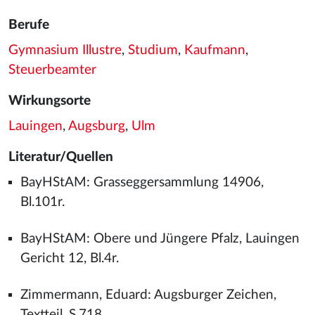
Berufe
Gymnasium Illustre
,
Studium
,
Kaufmann
,
Steuerbeamter
Wirkungsorte
Lauingen
,
Augsburg
,
Ulm
Literatur/Quellen
BayHStAM: Grasseggersammlung 14906,
Bl.101r.
BayHStAM: Obere und Jüngere Pfalz, Lauingen
Gericht 12, Bl.4r.
Zimmermann, Eduard: Augsburger Zeichen,
Textteil, S.718.