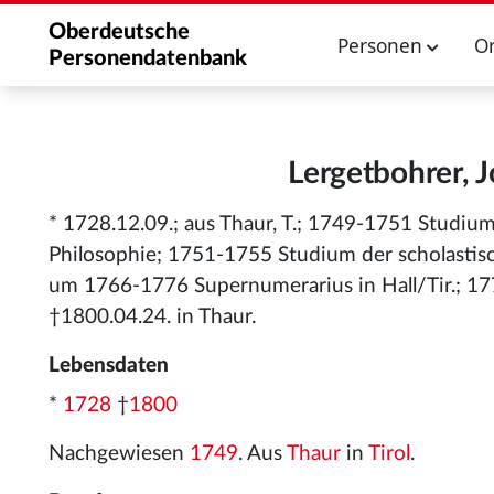
Oberdeutsche
Personen
O
Personendatenbank
Lergetbohrer, 
* 1728.12.09.; aus Thaur, T.; 1749-1751 Studiu
Philosophie; 1751-1755 Studium der scholastisc
um 1766-1776 Supernumerarius in Hall/Tir.; 1776
†1800.04.24. in Thaur.
Lebensdaten
*
1728
†
1800
Nachgewiesen
1749
. Aus
Thaur
in
Tirol
.