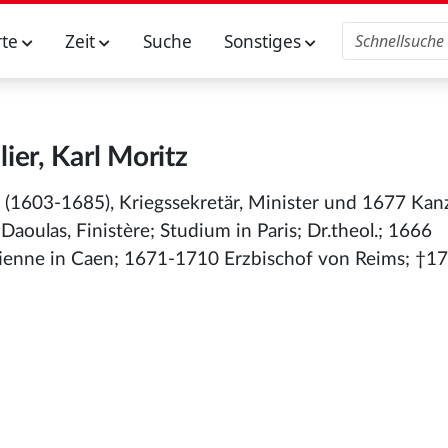
rte
Zeit
Suche
Sonstiges
lier, Karl Moritz
el (1603-1685), Kriegssekretär, Minister und 1677 Kan
ulas, Finistère; Studium in Paris; Dr.theol.; 1666
ienne in Caen; 1671-1710 Erzbischof von Reims; †17