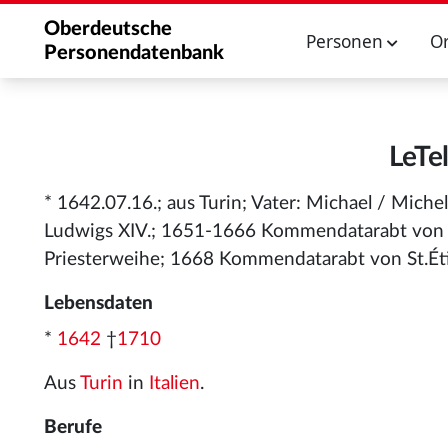
Oberdeutsche
Personen
O
Personendatenbank
LeTel
* 1642.07.16.; aus Turin; Vater: Michael / Mich
Ludwigs XIV.; 1651-1666 Kommendatarabt von Dao
Priesterweihe; 1668 Kommendatarabt von St.Ét
Lebensdaten
*
1642
†
1710
Aus
Turin
in
Italien
.
Berufe