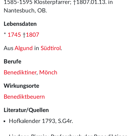
1585-1595 Klosterpfarrer; †1807.01.13. in
Nantesbuch, OB.
Lebensdaten
*
1745
†
1807
Aus
Algund
in
Südtirol
.
Berufe
Benediktiner
,
Mönch
Wirkungsorte
Benediktbeuern
Literatur/Quellen
Hofkalender 1793, S.G4r.