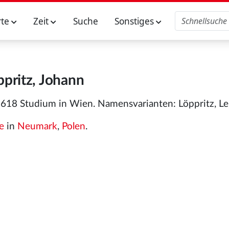
rte
Zeit
Suche
Sonstiges
ppritz, Johann
618 Studium in Wien. Namensvarianten: Löppritz, Lep
e
in
Neumark
,
Polen
.