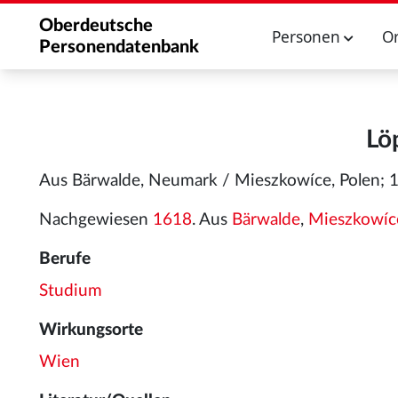
Oberdeutsche
Personen
O
Personendatenbank
Lö
Aus Bärwalde, Neumark / Mieszkowíce, Polen; 1
Nachgewiesen
1618
. Aus
Bärwalde
,
Mieszkowíc
Berufe
Studium
Wirkungsorte
Wien