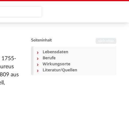
Seiteninhalt
nach oben
Lebensdaten
Berufe
d 1755-
Wirkungsorte
aureus
Literatur/Quellen
1809 aus
ll,