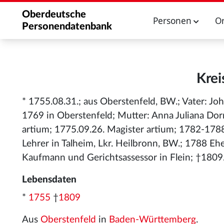
Oberdeutsche
Personen
O
Personendatenbank
Krei
* 1755.08.31.; aus Oberstenfeld, BW.; Vater: 
1769 in Oberstenfeld; Mutter: Anna Juliana Dor
artium; 1775.09.26. Magister artium; 1782-1788
Lehrer in Talheim, Lkr. Heilbronn, BW.; 1788 Ehe
Kaufmann und Gerichtsassessor in Flein; †1809.0
Lebensdaten
*
1755
†
1809
Aus
Oberstenfeld
in
Baden-Württemberg
.