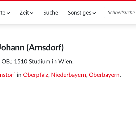
rte
Zeit
Suche
Sonstiges
 Johann (Arnsdorf)
f, OB.; 1510 Studium in Wien.
mstorf
in
Oberpfalz
,
Niederbayern
,
Oberbayern
.