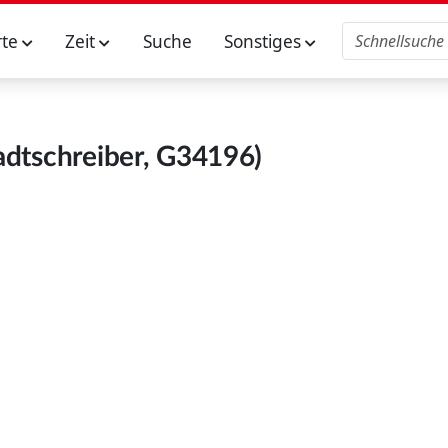
rte
Zeit
Suche
Sonstiges
adtschreiber, G34196)