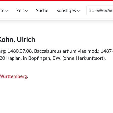
rte
Zeit
Suche
Sonstiges
Kohn, Ulrich
g; 1480.07.08. Baccalaureus artium viae mod.; 1487
0 Kaplan, in Bopfingen, BW. (ohne Herkunftsort).
Württemberg
.