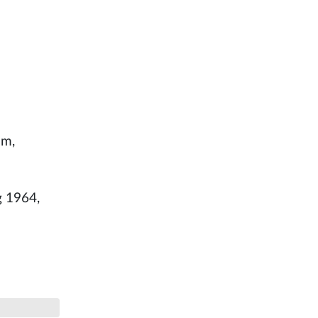
im,
g 1964,